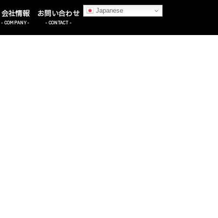
Japanese
- COMPANY -
- CONTACT -