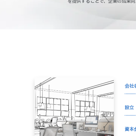
を提供することで、企業の成果向
会社
設立
資本