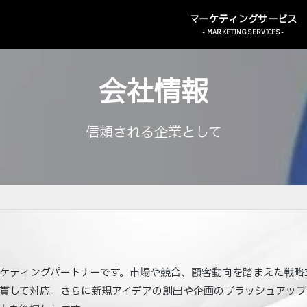
- MARKETING SERVICES -
会社情報
信頼される企業として
ケティングパートナーです。市場や競合、顧客動向を踏まえた戦略
貫して対応。さらに新規アイデアの創出や企画のブラッシュアップ