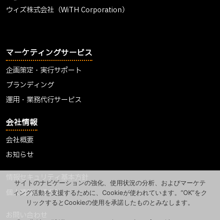
ウィズ株式会社（WiTH Corporation）
マーケティングサービス
企画策定・実行サポート
ブランディング
運用・業務代行サービス
会社情報
会社概要
お知らせ
情報セキュリティ基本方針
サイトのナビゲーションの強化、使用状況の分析、およびマーケテ
個人情報保護方針
ィング活動を支援するために、Cookieが使われています。“OK”をク
リックするとCookieの使用を承諾したものとみなします。
お問い合わせ